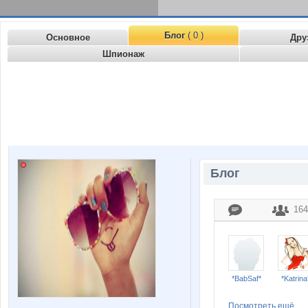
Блог
( 0 )
Основное
Дру
Шпионаж
Блог
164
*BabSaf*
*Katrina
Посмотреть ещё